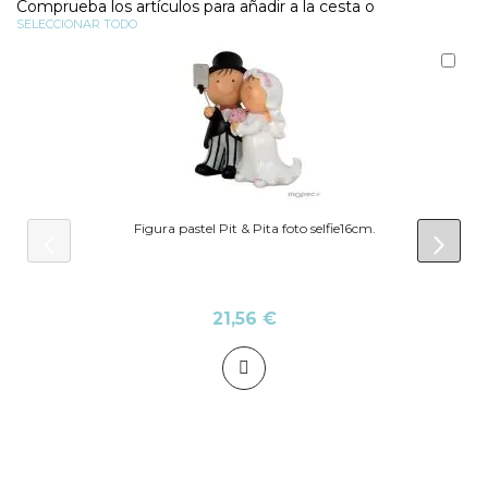
Comprueba los artículos para añadir a la cesta o
SELECCIONAR TODO
Aña
al
carr
Figura pastel Pit & Pita foto selfie16cm.
prev
next
21,56 €