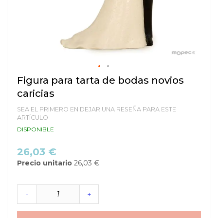
Saltar
Figura para tarta de bodas novios
al
caricias
comienzo
de
SEA EL PRIMERO EN DEJAR UNA RESEÑA PARA ESTE
la
ARTÍCULO
galería
DISPONIBLE
de
imágenes
26,03 €
Precio unitario
26,03 €
-
+