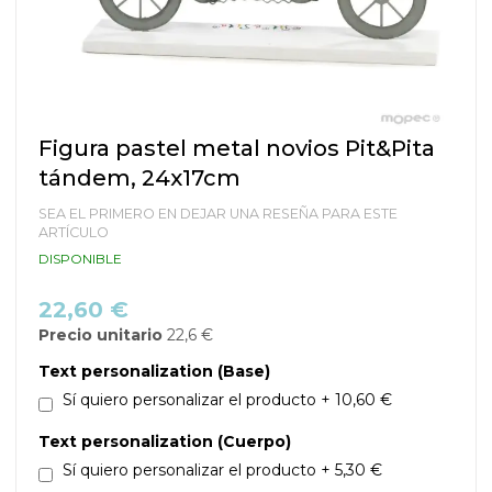
Saltar
Figura pastel metal novios Pit&Pita
al
tándem, 24x17cm
comienzo
de
SEA EL PRIMERO EN DEJAR UNA RESEÑA PARA ESTE
la
ARTÍCULO
galería
DISPONIBLE
de
imágenes
22,60 €
Precio unitario
22,6 €
Text personalization (Base)
Sí quiero personalizar el producto
+
10,60 €
Text personalization (Cuerpo)
Sí quiero personalizar el producto
+
5,30 €