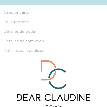
Cajas de cartón
Cake toppers
Detalles de boda
Detalles de comunión
Detalles para bautizos
Follow Us