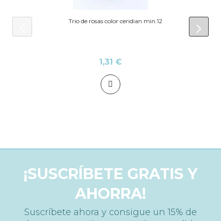
Trio de rosas color ceridian min.12
prev
next
1,31 €
¡SUSCRÍBETE GRATIS Y
AHORRA!
Suscríbete ahora y consigue un 15% de