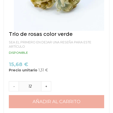
Saltar
Trio de rosas color verde
al
comienzo
SEA EL PRIMERO EN DEJAR UNA RESEÑA PARA ESTE
de
ARTÍCULO
la
DISPONIBLE
galería
de
15,68 €
imágenes
Precio unitario
1,31 €
-
+
AÑADIR AL CARRITO