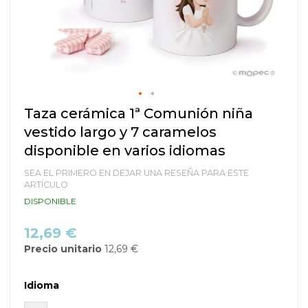
Saltar
Taza cerámica 1ª Comunión niña
al
vestido largo y 7 caramelos
comienzo
de
disponible en varios idiomas
la
galería
SEA EL PRIMERO EN DEJAR UNA RESEÑA PARA ESTE
de
ARTÍCULO
imágenes
DISPONIBLE
12,69 €
Precio unitario
12,69 €
Idioma