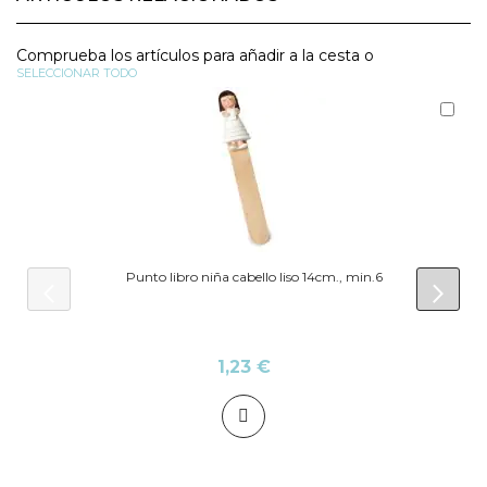
Comprueba los artículos para añadir a la cesta o
SELECCIONAR TODO
Aña
al
carr
Punto libro niña cabello liso 14cm., min.6
prev
next
1,23 €