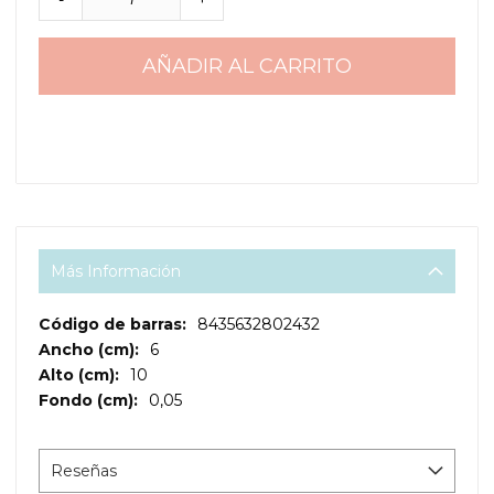
AÑADIR AL CARRITO
Más Información
Más
8435632802432
Información
6
10
0,05
Reseñas