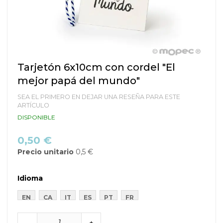
Saltar
Tarjetón 6x10cm con cordel "El
al
mejor papá del mundo"
comienzo
de
SEA EL PRIMERO EN DEJAR UNA RESEÑA PARA ESTE
la
ARTÍCULO
galería
DISPONIBLE
de
imágenes
0,50 €
Precio unitario
0,5 €
Idioma
EN
CA
IT
ES
PT
FR
-
+