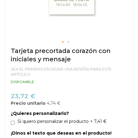
Saltar
Tarjeta precortada corazón con
al
iniciales y mensaje
comienzo
de
SEA EL PRIMERO EN DEJAR UNA RESEÑA PARA ESTE
la
ARTÍCULO
galería
DISPONIBLE
de
imágenes
23,72 €
Precio unitario
4,74 €
¿Quieres personalizarlo?
Sí quiero personalizar el producto
+
7,41 €
¡Dinos el texto que deseas en el producto!