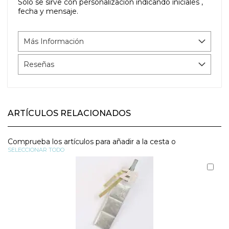
Solo se sirve con personalización indicando iniciales ,
fecha y mensaje.
Más Información
Reseñas
ARTÍCULOS RELACIONADOS
Comprueba los artículos para añadir a la cesta o
SELECCIONAR TODO
Aña
al
carr