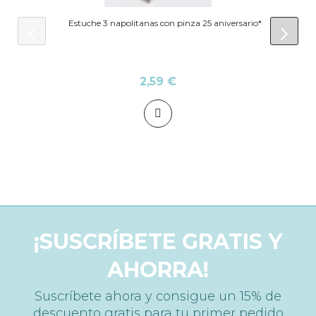
Estuche 3 napolitanas con pinza 25 aniversario*
prev
next
2,59 €
¡SUSCRÍBETE GRATIS Y
AHORRA!
Suscríbete ahora y consigue un 15% de
descuento gratis para tu primer pedido