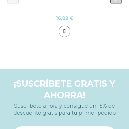
prev
next
16,02 €
¡SUSCRÍBETE GRATIS Y
AHORRA!
Suscríbete ahora y consigue un 15% de
descuento gratis para tu primer pedido