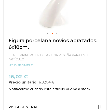
Saltar
Figura porcelana novios abrazados.
al
6x18cm.
comienzo
de
SEA EL PRIMERO EN DEJAR UNA RESEÑA PARA ESTE
la
ARTÍCULO
galería
NO DISPONIBLE
de
imágenes
16,02 €
Precio unitario
16,0204 €
Notificarme cuando este artículo vuelva a stock
VISTA GENERAL