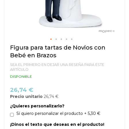
Saltar
Figura para tartas de Novios con
al
Bebé en Brazos
comienzo
de
SEA EL PRIMERO EN DEJAR UNA RESEÑA PARA ESTE
la
ARTÍCULO
galería
DISPONIBLE
de
imágenes
26,74 €
Precio unitario
26,74 €
¿Quieres personalizarlo?
Sí quiero personalizar el producto
+
5,30 €
¡Dinos el texto que deseas en el producto!