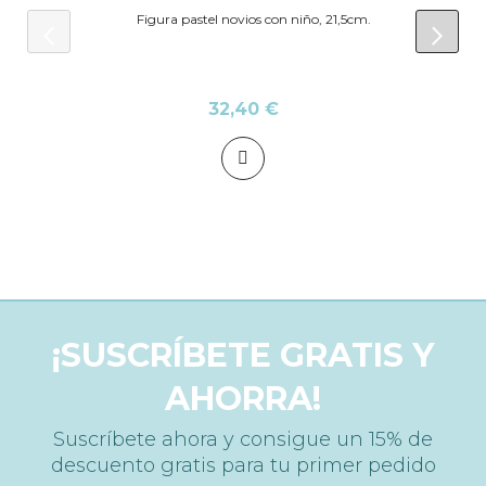
Figura pastel novios con niño, 21,5cm.
prev
next
32,40 €
¡SUSCRÍBETE GRATIS Y
AHORRA!
Suscríbete ahora y consigue un 15% de
descuento gratis para tu primer pedido