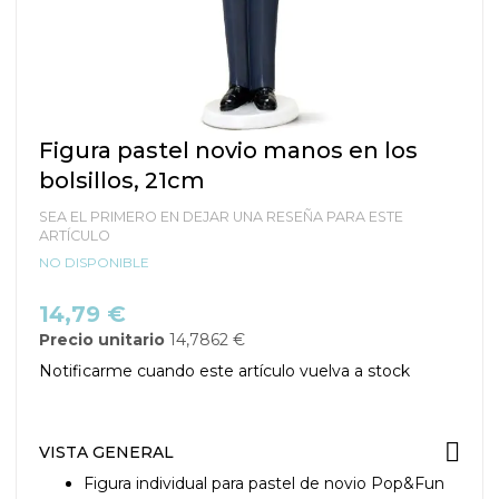
Saltar
Figura pastel novio manos en los
al
bolsillos, 21cm
comienzo
de
SEA EL PRIMERO EN DEJAR UNA RESEÑA PARA ESTE
la
ARTÍCULO
galería
NO DISPONIBLE
de
imágenes
14,79 €
Precio unitario
14,7862 €
Notificarme cuando este artículo vuelva a stock
VISTA GENERAL
Figura individual para pastel de novio Pop&Fun