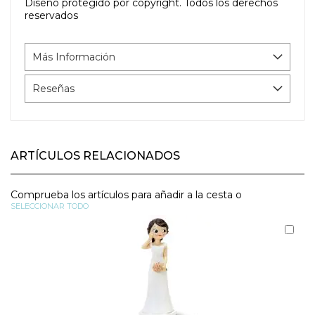
Diseño protegido por copyright. Todos los derechos
reservados
Más Información
Reseñas
ARTÍCULOS RELACIONADOS
Comprueba los artículos para añadir a la cesta o
SELECCIONAR TODO
Aña
al
carr