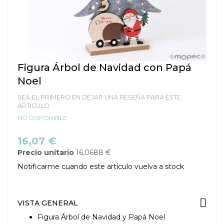
Saltar
Figura Árbol de Navidad con Papá
al
Noel
comienzo
de
SEA EL PRIMERO EN DEJAR UNA RESEÑA PARA ESTE
la
ARTÍCULO
galería
NO DISPONIBLE
de
imágenes
16,07 €
Precio unitario
16,0688 €
Notificarme cuando este artículo vuelva a stock
VISTA GENERAL
Figura Árbol de Navidad y Papá Noel