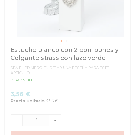
Saltar
Estuche blanco con 2 bombones y
al
Colgante strass con lazo verde
comienzo
de
SEA EL PRIMERO EN DEJAR UNA RESEÑA PARA ESTE
la
ARTÍCULO
galería
DISPONIBLE
de
imágenes
3,56 €
Precio unitario
3,56 €
-
+