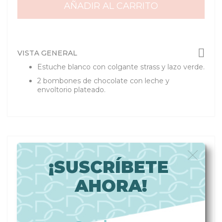
AÑADIR AL CARRITO
VISTA GENERAL
Estuche blanco con colgante strass y lazo verde.
2 bombones de chocolate con leche y
envoltorio plateado.
Detalles
¡SUSCRÍBETE
Este detalle es perfecto para que los invitados a su
AHORA!
boda tengan un bonito recuerdo.
Por su forma y mezcla de colores lo hace muy
elegante y quedaría precioso en la mesa del
banquete esperando a que cada invitado lo reciba.