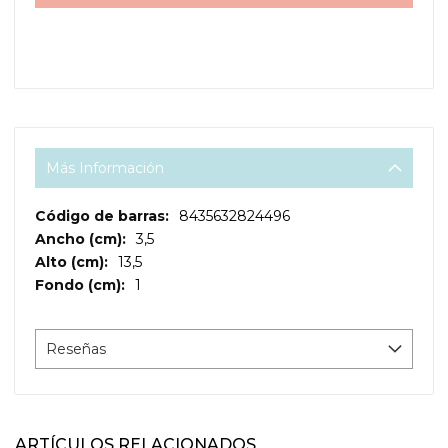
Más Información
Más
8435632824496
Información
3,5
13,5
1
Reseñas
ARTÍCULOS RELACIONADOS