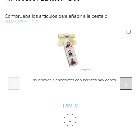
Comprueba los artículos para añadir a la cesta o
SELECCIONAR TODO
Aña
al
carr
Estuches de 3 chocolates con perritos navideños
prev
next
1,97 €