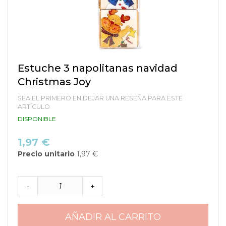
Saltar
Estuche 3 napolitanas navidad
al
Christmas Joy
comienzo
de
SEA EL PRIMERO EN DEJAR UNA RESEÑA PARA ESTE
la
ARTÍCULO
galería
DISPONIBLE
de
imágenes
1,97 €
Precio unitario
1,97 €
-
+
AÑADIR AL CARRITO