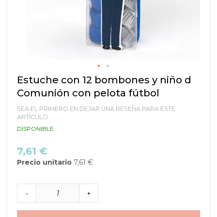
Saltar
Estuche con 12 bombones y niño d
al
Comunión con pelota fútbol
comienzo
de
SEA EL PRIMERO EN DEJAR UNA RESEÑA PARA ESTE
la
ARTÍCULO
galería
DISPONIBLE
de
imágenes
7,61 €
Precio unitario
7,61 €
-
+