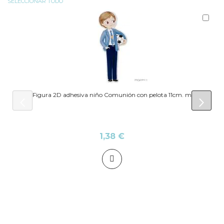
SELECCIONAR TODO
Aña
al
carr
Figura 2D adhesiva niño Comunión con pelota 11cm. min.6
prev
next
1,38 €