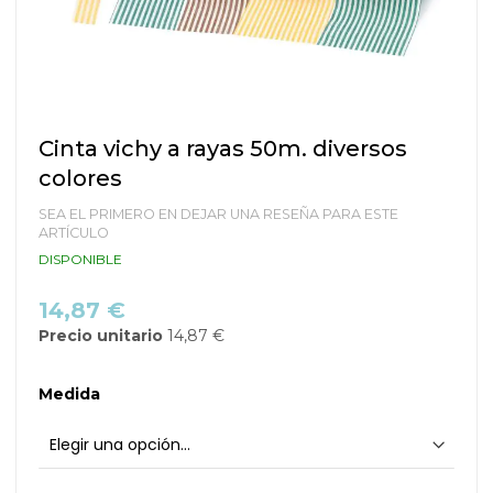
Saltar
Cinta vichy a rayas 50m. diversos
al
colores
comienzo
de
SEA EL PRIMERO EN DEJAR UNA RESEÑA PARA ESTE
la
ARTÍCULO
galería
DISPONIBLE
de
imágenes
14,87 €
Precio unitario
14,87 €
Medida