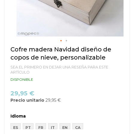
Saltar
Cofre madera Navidad diseño de
al
copos de nieve, personalizable
comienzo
de
SEA EL PRIMERO EN DEJAR UNA RESEÑA PARA ESTE
la
ARTÍCULO
galería
DISPONIBLE
de
imágenes
29,95 €
Precio unitario
29,95 €
Idioma
ES
PT
FR
IT
EN
CA