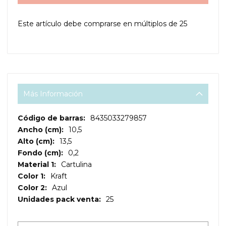
Este artículo debe comprarse en múltiplos de
25
Más Información
Más
8435033279857
Información
10,5
13,5
0,2
Cartulina
Kraft
Azul
25