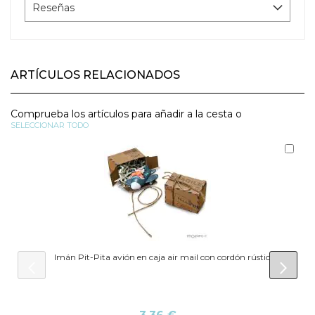
Reseñas
ARTÍCULOS RELACIONADOS
Comprueba los artículos para añadir a la cesta o
SELECCIONAR TODO
Aña
al
carr
Imán Pit-Pita avión en caja air mail con cordón rústico
prev
next