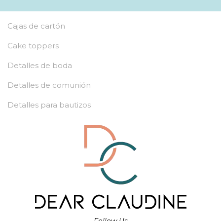
Cajas de cartón
Cake toppers
Detalles de boda
Detalles de comunión
Detalles para bautizos
Follow Us