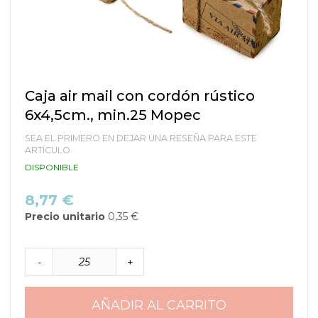
Saltar
Caja air mail con cordón rústico
al
6x4,5cm., min.25 Mopec
comienzo
de
SEA EL PRIMERO EN DEJAR UNA RESEÑA PARA ESTE
la
ARTÍCULO
galería
DISPONIBLE
de
imágenes
8,77 €
Precio unitario
0,35 €
-
+
AÑADIR AL CARRITO