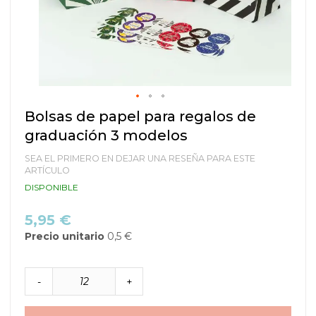
Saltar
Bolsas de papel para regalos de
al
graduación 3 modelos
comienzo
de
SEA EL PRIMERO EN DEJAR UNA RESEÑA PARA ESTE
la
ARTÍCULO
galería
DISPONIBLE
de
imágenes
5,95 €
Precio unitario
0,5 €
-
+