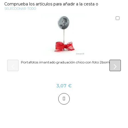
Comprueba los artículos para añadir a la cesta o
SELECCIONAR TODO
Aña
al
carr
Portafotos imantado graduación chico con foto 2bomb.
prev
next
3,07 €